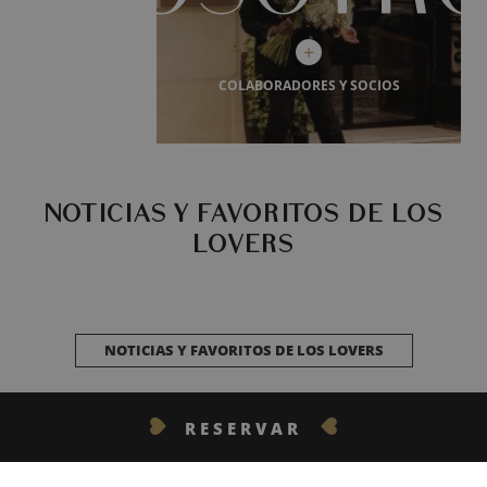
+
COLABORADORES Y SOCIOS
Orgullosos de ser Inwood Lovers, estamos decididos a ayudarle a de
disfrutar de nuestros destinos, nuestros hoteles y la filosofía de 
Descubrir
NOTICIAS Y FAVORITOS DE LOS
LOVERS
NOTICIAS Y FAVORITOS DE LOS LOVERS
RESERVAR
ÚNASE AL LOVE TEAM