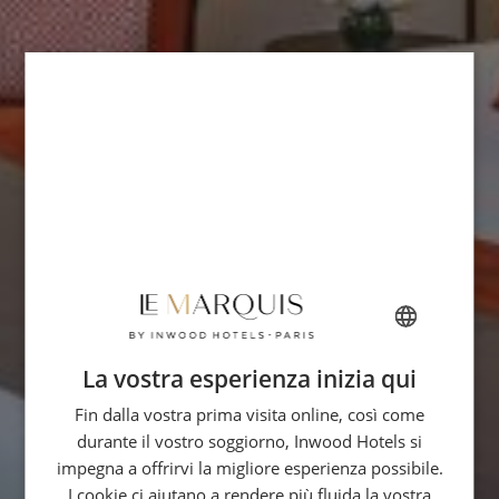
La vostra esperienza inizia qui
FRENCH
Fin dalla vostra prima visita online, così come
ENGLISH
durante il vostro soggiorno, Inwood Hotels si
ITALIAN
impegna a offrirvi la migliore esperienza possibile.
GERMAN
I cookie ci aiutano a rendere più fluida la vostra