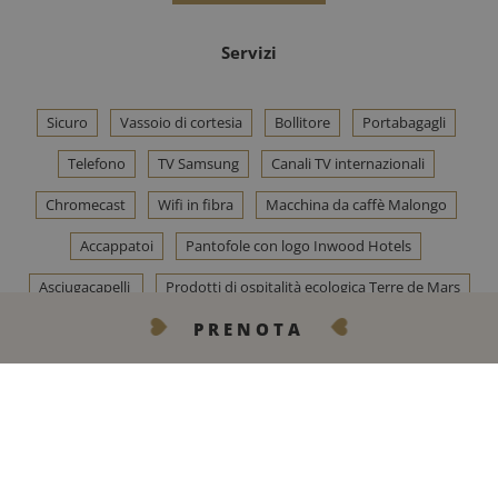
Servizi
Sicuro
Vassoio di cortesia
Bollitore
Portabagagli
Telefono
TV Samsung
Canali TV internazionali
Chromecast
Wifi in fibra
Macchina da caffè Malongo
Accappatoi
Pantofole con logo Inwood Hotels
Asciugacapelli
Prodotti di ospitalità ecologica Terre de Mars
PRENOTA
LASCIATEVI TENTARE!
CONTATTACI