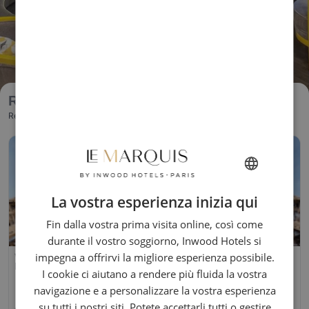
La vostra esperienza inizia qui
FRENCH
Fin dalla vostra prima visita online, così come
ENGLISH
durante il vostro soggiorno, Inwood Hotels si
ITALIAN
impegna a offrirvi la migliore esperienza possibile.
GERMAN
I cookie ci aiutano a rendere più fluida la vostra
navigazione e a personalizzare la vostra esperienza
SPANISH
su tutti i nostri siti. Potete accettarli tutti o gestire