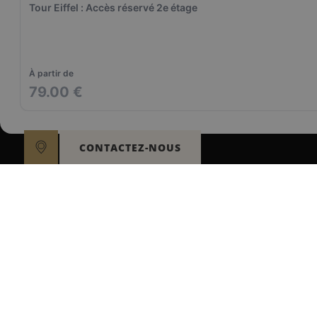
CONTACTEZ-NOUS
HÔTEL LE MARQUIS
Plan du site
15 Rue Dupleix
Conditions générales de vente
I
75015 Paris
+33 1 43 06 31 50
Conditions générales
À