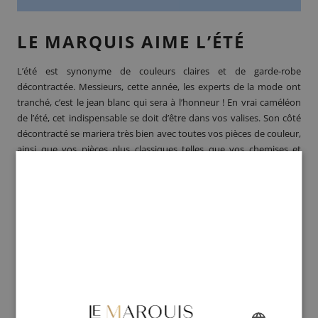
LE MARQUIS AIME L’ÉTÉ
L’été est synonyme de couleurs claires et de garde-robe
décontractée. Messieurs, cette année,
les experts de la mode ont
tranché
, c’est le jean blanc qui sera à l’honneur ! En vrai caméléon
de l’été, cet indispensable se doit d’être dans vos valises. Son côté
décontracté se mariera très bien avec toutes vos pièces de couleur,
ainsi que vos pièces plus classiques telles que vos chemises et
blazer pour une tenue chic décontractée.
Alternative au pantalon en lin, le jean blanc s’accordera plus
facilement à votre garde-robe habituelle.
LE MARQUIS VOUS CONSEIL
Un Dandy est un homme qui prend soin de lui et de ses tenues.
Pour dénoter des costumes de tous les jours, le Dandy privilégie le
chic décontracté pour ses vacances. Passe partout, le jean blanc
saura donner un coup de fraicheur à votre attirail estival.