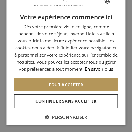
Intemporel de la mode masculine, le jean se décline en blanc pour
un côté vintage chez Levi’s avec le modèle
JEAN 501® 1984 LEVI'S®
Votre expérience commence ici
FRENCH
VINTAGE CLOTHING.
Connus pour leur durabilité et qualité élevée,
les jeans Levi’s resteront dans votre garde-robe pour plusieurs
Dès votre première visite en ligne, comme
ENGLISH
saisons !
pendant de votre séjour, Inwood Hotels veille à
ITALIAN
vous offrir la meilleure expérience possible. Les
Pour la plage ou vos promenades estivales, le jean blanc se décline
GERMAN
cookies nous aident à fluidifier votre navigation et
également en short. Avec des baskets classiques, celui-ci aura fière
allure en ville, à la campagne ou en bord de mer.
à personnaliser votre expérience sur l’ensemble de
SPANISH
nos sites. Vous pouvez les accepter tous ou gérer
Mesdames, ne vous en faites pas, le jean blanc reste aussi un
CHINESE (SIMPLIFIED)
vos préférences à tout moment.
En savoir plus
intemporel pour vos garde-robes estivales ! Avec des sandales, à
talon ou non, et des petits hauts colorés, vos jeans blancs
TOUT ACCEPTER
rehausseront vos pièces favorites.
Découvrez les meilleures adresses shopping pour trouver votre
CONTINUER SANS ACCEPTER
jean blanc lors de votre prochaine escapade parisienne.
PERSONNALISER
Retour aux Archives - Actus Le Marquis