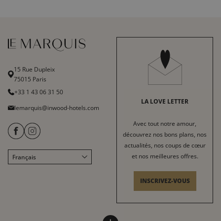
15 Rue Dupleix
75015 Paris
+33 1 43 06 31 50
LA LOVE LETTER
lemarquis@inwood-hotels.com
Avec tout notre amour,
découvrez nos bons plans, nos
actualités, nos coups de cœur
et nos meilleures offres.
Français
English
Italiano
INSCRIVEZ-VOUS
Deutsch
Español
HÔTEL LE MARQUIS
INWOOD HOTELS
中文