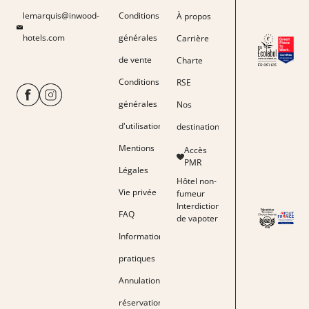
Español
lemarquis@inwood-
Conditions
À propos
中文
hotels.com
générales
Carrière
de vente
Charte
Conditions
RSE
générales
Nos
d'utilisation
destinations
Mentions
Accès
PMR
Légales
Hôtel non-
Vie privée
fumeur
Interdiction
FAQ
de vapoter
Informations
pratiques
Annulation
réservation