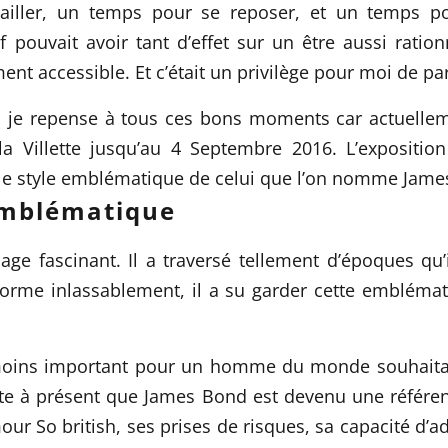
iller, un temps pour se reposer, et un temps po
pouvait avoir tant d’effet sur un être aussi ration
t accessible. Et c’était un privilège pour moi de part
is, je repense à tous ces bons moments car actuelle
 Villette
jusqu’au 4 Septembre 2016. L’exposition
le style emblématique de celui que l’on nomme Jame
emblématique
e fascinant. Il a traversé tellement d’époques qu’il
orme inlassablement, il a su garder cette emblémati
nmoins important pour un homme du monde souhaitant 
pte à présent que James Bond est devenu une référe
ur So british, ses prises de risques, sa capacité d’a