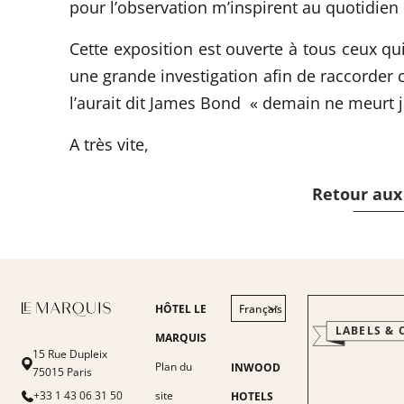
pour l’observation m’inspirent au quotidien 
Cette exposition est ouverte à tous ceux qu
une grande investigation afin de raccorder 
l’aurait dit James Bond «
demain ne meurt 
A très vite,
Retour aux
HÔTEL LE
Français
LABELS & 
English
MARQUIS
15 Rue Dupleix
Italiano
Plan du
INWOOD
75015 Paris
Deutsch
+33 1 43 06 31 50
site
HOTELS