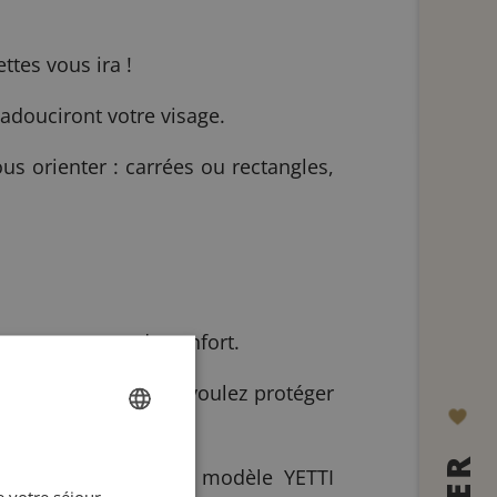
tes vous ira !
adouciront votre visage.
us orienter : carrées ou rectangles,
comme en terme de confort.
a être élevée si vous voulez protéger
bles en général… !
FRENCH
s j’ai craqué sont le modèle YETTI
 votre séjour,
ENGLISH