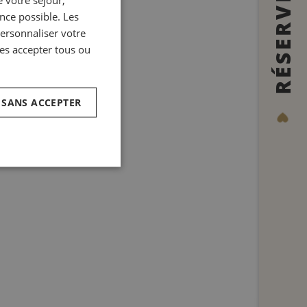
RÉSERVER
ence possible. Les
ITALIAN
personnaliser votre
GERMAN
es accepter tous ou
SPANISH
CHINESE (SIMPLIFIED)
 SANS ACCEPTER