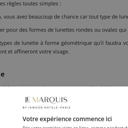
ues règles toutes simples :
 vous avez beaucoup de chance car tout type de lunet
ter pour des formes de lunettes rondes ou ovales qui 
 types de lunette à forme géométrique qu’il faudra vo
ont et affineront votre visage.
le
tir à l’aise dans vos lunettes, en terme d’esthétique 
es ! Plus vos yeux sont clairs, plus la catégorie devr
us foncés, qui restent quand même un peu moins sensi
Votre expérience commence ici
es. Personnellement, les dernières pour lesquelle
Dès votre première visite en ligne, comme pendant de