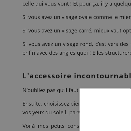
celle qui vous vont ! Et pour ça, il y a quelq
Si vous avez un visage ovale comme le mien,
Si vous avez un visage carré, mieux vaut op
Si vous avez un visage rond, c’est vers des
enfin avec des angles quoi ! Elles structurer
L'accessoire incontournab
N’oubliez pas qu’il faut avant tout vous sen
Ensuite, choisissez bien la catégorie de verr
vos yeux du soleil, pareil pour les yeux pl
Voilà mes petits conseils pour vos lunett