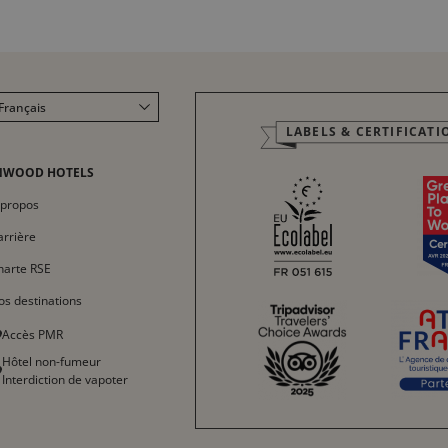
Français
LABELS & CERTIFICATI
English
Italiano
NWOOD HOTELS
Deutsch
 propos
Español
arrière
中文
harte RSE
os destinations
Accès PMR
Hôtel non-fumeur
Interdiction de vapoter