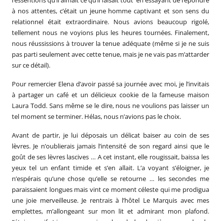
à nos attentes, c’était un jeune homme captivant et son sens du
relationnel était extraordinaire. Nous avions beaucoup rigolé,
tellement nous ne voyions plus les heures tournées. Finalement,
nous réussissions à trouver la tenue adéquate (même si je ne suis
pas parti seulement avec cette tenue, mais je ne vais pas m’attarder
sur ce détail).
Pour remercier Elena d’avoir passé sa journée avec moi, je l’invitais
à partager un café et un délicieux cookie de la fameuse maison
Laura Todd. Sans même se le dire, nous ne voulions pas laisser un
tel moment se terminer. Hélas, nous n’avions pas le choix.
Avant de partir, je lui déposais un délicat baiser au coin de ses
lèvres. Je n’oublierais jamais l’intensité de son regard ainsi que le
goût de ses lèvres lascives … A cet instant, elle rougissait, baissa les
yeux tel un enfant timide et s’en allait. L’a voyant s’éloigner, je
n’espérais qu’une chose qu’elle se retourne … les secondes me
paraissaient longues mais vint ce moment céleste qui me prodigua
une joie merveilleuse. Je rentrais à l’hôtel Le Marquis avec mes
emplettes, m’allongeant sur mon lit et admirant mon plafond.