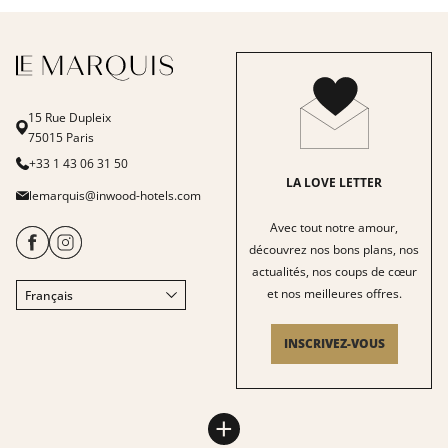
15 Rue Dupleix
75015 Paris
+33 1 43 06 31 50
LA LOVE LETTER
lemarquis@inwood-hotels.com
Avec tout notre amour,
découvrez nos bons plans, nos
actualités, nos coups de cœur
et nos meilleures offres.
Français
English
Italiano
INSCRIVEZ-VOUS
Deutsch
Español
HÔTEL LE MARQUIS
INWOOD HOTELS
中文
+
Plan du site
À propos
LABELS & CERTIFICATIONS