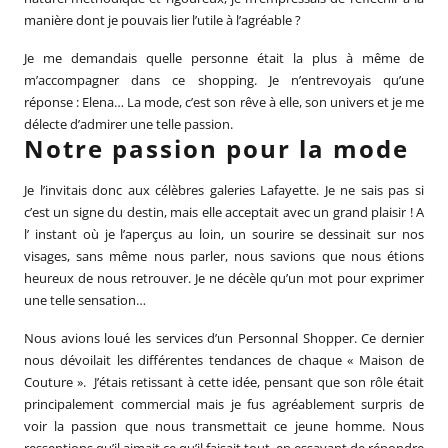
manière dont je pouvais lier l’utile à l’agréable ?
Je me demandais quelle personne était la plus à même de
m’accompagner dans ce shopping. Je n’entrevoyais qu’une
réponse : Elena… La
mode
, c’est son rêve à elle, son univers et je me
délecte d’admirer une telle passion.
Notre passion pour la mode
Je l’invitais donc aux célèbres
galeries Lafayette
. Je ne sais pas si
c’est un signe du destin, mais elle acceptait avec un grand plaisir ! A
l’ instant où je l’aperçus au loin, un sourire se dessinait sur nos
visages, sans même nous parler, nous savions que nous étions
heureux de nous retrouver. Je ne décèle qu’un mot pour exprimer
une telle sensation…
Nous avions loué les services d’un Personnal Shopper. Ce dernier
nous dévoilait les différentes tendances de chaque « Maison de
Couture ». J’étais retissant à cette idée, pensant que son rôle était
principalement commercial mais je fus agréablement surpris de
voir la passion que nous transmettait ce jeune homme. Nous
ressentions qu’il aimait ce qu’il faisait tout en essayant de répondre