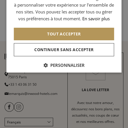
à personnaliser votre expérience sur l’ensemble de
SPANISH
nos sites. Vous pouvez les accepter tous ou gérer
Retour aux Archives - Instant tendance avec Mlle
CHINESE (SIMPLIFIED)
vos préférences à tout moment.
En savoir plus
Inwood
TOUT ACCEPTER
CONTINUER SANS ACCEPTER
PERSONNALISER
15 Rue Dupleix
75015 Paris
+33 1 43 06 31 50
LA LOVE LETTER
lemarquis@inwood-hotels.com
Avec tout notre amour,
découvrez nos bons plans, nos
actualités, nos coups de cœur
et nos meilleures offres.
Français
English