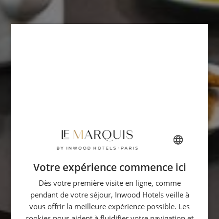
Votre expérience commence ici
FRENCH
Dès votre première visite en ligne, comme
ENGLISH
pendant de votre séjour, Inwood Hotels veille à
ITALIAN
vous offrir la meilleure expérience possible. Les
GERMAN
cookies nous aident à fluidifier votre navigation et