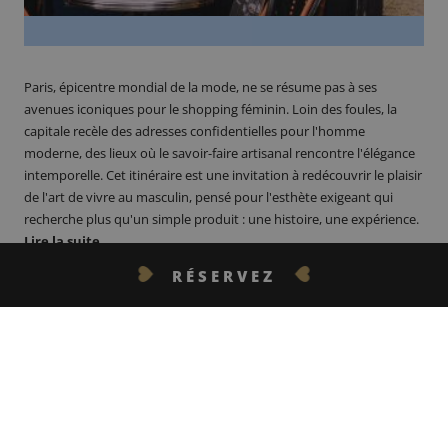
Paris, épicentre mondial de la mode, ne se résume pas à ses
avenues iconiques pour le shopping féminin. Loin des foules, la
capitale recèle des adresses confidentielles pour l'homme
moderne, des lieux où le savoir-faire artisanal rencontre l'élégance
intemporelle. Cet itinéraire est une invitation à redécouvrir le plaisir
de l'art de vivre au masculin, pensé pour l'esthète exigeant qui
recherche plus qu'un simple produit : une histoire, une expérience.
Lire la suite
RÉSERVEZ
CONTACTEZ-NOUS
14.04.25